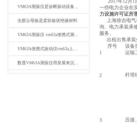
2017年12
VM63A测振仪是诊断振动设备的贴心管家
一些电力企业在
力设施许可证所
上海徐吉电气有
虫胶云母板是柔软板状绝缘材料
询、电力承装承
服务。
VM63A测振仪 vm63a便携式测振仪厂商批发
出租出售承装
序号
设备
VM63A便携式振动仪vm63a上海徐吉电气
1
运输
数显VM63A测振仪用发展来沉淀追求
杆塔
2
压接
3