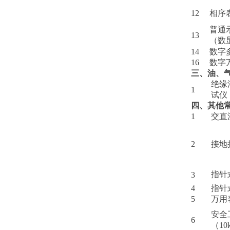
12
相序
普通
13
（数
14
数字
16
数字
三、油、
绝缘
1
试仪
四、其他
1
交直
2
接地
指针
3
4
指针
5
万用
安全
6
（10