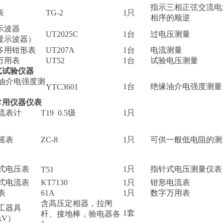
指示三相正弦交流电
表
TG-2
1只
相序的顺逆
示波器
UT2025C
1台
过电压测量
显示波器）
多用钳形表
UT207A
1台
电流测量
万用表
UT52
1台
试验电压测量
气试验仪器
油介电强度测
1台
绝缘油介电强度测量
YTC3601
常用仪器仪表
流表计
T19 0.5级
1只
摇表
ZC-8
1只
可供一般低电阻的测
式电压表
1只
指针式电压测量仪表
T51
式电流表
KT7130
1只
钳形电流表
表
61A
1只
数字万用表
含高压定相器，拉闸
工器具
1套
杆、接地棒，验电器各
kV）