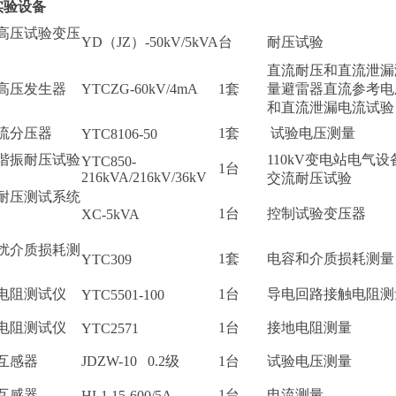
实验设备
高压试验变压
YD（JZ）-50kV/5kVA
台
耐压试验
直流耐压和直流泄漏
高压发生器
YTCZG-60kV/4mA
1套
量避雷器直流参考电
和直流泄漏电流试验
流分压器
1套
试验电压测量
YTC8106-50
谐振耐压试验
110kV变电站电气设
YTC850-
1台
216kVA/216kV/36kV
交流耐压试验
耐压测试系统
1台
控制试验变压器
XC-5kVA
扰介质损耗测
1套
电容和介质损耗测量
YTC309
电阻测试仪
1台
导电回路接触电阻测
YTC5501-100
电阻测试仪
1台
接地电阻测量
YTC2571
互感器
JDZW-10 0.2级
1台
试验电压测量
互感器
1台
电流测量
HL1 15-600/5A