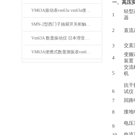
一、高压
VM63A振动表vm63a vm63a便携式测振仪生产厂家
轻型
1
器
SMN-2型西门子抽屉开关柜触点压力检测仪技术参数
2
直流
Vm63A 数显振动仪 日本理音测振仪*
交直
3
VM63A便携式数显测振表vm63a上海徐吉电气
变频
4
装置
交流
5
机
抗干
6
试仪
回路
7
接地
8
电压
9
电流
10