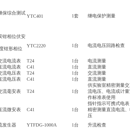
继保综合测试
1套
继电保护测量
YTC401
双钳相位伏安
1台
电流电压回路检查
YTC2220
精度钳形相位
交流电流表
T24
1台
电流测量
直流电流表
C41
1台
直流测量
交流电压表
T24
1台
交流测量
直流电压表
C41
1台
直流测量
供实验室精密测量交
交流毫安表
T24
1台
流电压、电流或计量
作标准表使用
指针指示可携式电表
直流微安表
C41
1台
精密测量直流电流、
压
流发生器
YTFDG-1000A
1台
升流检查