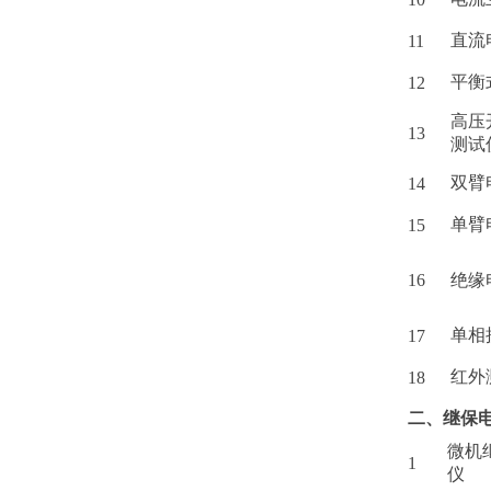
直流
11
平衡
12
高压
13
测试
双臂
14
单臂
15
16
绝缘
单相
17
红外
18
二、继保
微机
1
仪