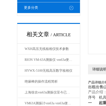
更多分类
相关文章
/ ARTICLE
WXH高压无线核相仪技术参数
RION VM-63A测振仪 vm63a便携式测振仪*
详细说
HYWX-5100无线高压数字核相仪
绝缘棒的操作流程简析
产品详细介
出租出售
产品介绍
上海徐吉vm63a测振仪至今已销售300套
序号
机
一
起
VM63A测振计vm63a vm63a便携式测振仪批发