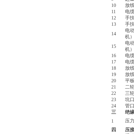
10
放
11
电
12
手扶
13
手扶
电
14
机
电
15
机
16
电
17
电
18
放
19
放
20
平
21
二
22
三
23
坑
24
管
三
绝
压
1
四
压