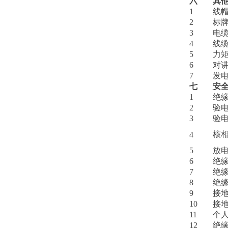
六
其
1
线
2
标
3
电
4
线
5
力
6
对
7
发
七
安
1
绝
2
验
3
验
核
4
5
放
6
绝
7
绝
8
绝
9
接
10
接
11
个
12
绝