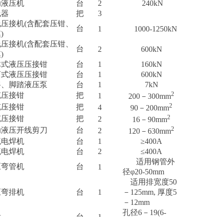
动液压机
台
2
240kN
线器
把
3
线压接机(含配套压钳、
台
1
1000-1250kN
)
线压接机(含配套压钳、
台
2
600kN
)
体式液压压接钳
台
1
160kN
离式液压压接钳
台
1
600kN
摇、脚踏液压泵
台
1
7kN
2
缆压接钳
把
1
200－300mm
2
缆压接钳
把
4
90－200mm
2
缆压接钳
把
2
16－90mm
2
动液压开线剪刀
台
2
120－630mm
流电焊机
台
1
≥400A
流电焊机
台
2
≤400A
适用钢管外
压弯管机
台
1
径φ20-50mm
适用排宽度50
压弯排机
台
1
－125mm, 厚度5
－12mm
孔径6－19(6-
钻
台
1