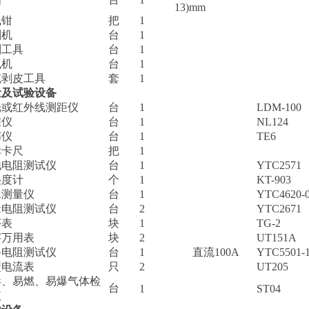
13)mm
线钳
把
1
割机
台
1
割工具
台
1
孔机
台
1
缆剥皮工具
套
1
量及试验设备
光或红外线测距仪
台
1
LDM-100
准仪
台
1
NL124
纬仪
台
1
TE6
标卡尺
把
1
地电阻测试仪
台
1
YTC2571
湿度计
个
1
KT-903
水测量仪
台
1
YTC4620-
缘电阻测试仪
台
2
YTC2671
序表
块
1
TG-2
字万用表
块
2
UT151A
路电阻测试仪
台
1
直流100A
YTC5501-
型电流表
只
2
UT205
毒、易燃、易爆气体检
台
1
ST04
仪