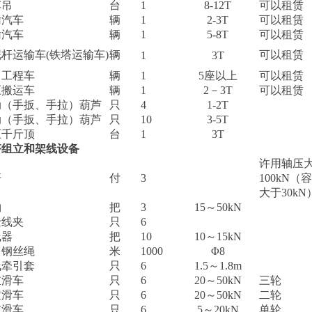
车吊
台
1
8-12T
可以租赁
输汽车
辆
1
2-3T
可以租赁
输汽车
辆
1
5-8T
可以租赁
杆运输车(铁塔运输车)
辆
可以租赁
1
3T
力工程车
辆
1
5座以上
可以租赁
压搬运车
辆
1
2－3T
可以租赁
动（手扳、手拉）葫芦
只
4
1-2T
动（手扳、手拉）葫芦
只
10
3-5T
压千斤顶
台
1
3T
塔组立和架线设备
许用轴压
杆
付
3
100kN（
大于30kN
钩
把
3
15～50kN
金线夹
只
6
线器
把
10
10～15kN
引钢丝绳
米
1000
Φ8
线牵引套
只
6
1.5～1.8m
重滑车
只
6
20～50kN
三轮
重滑车
只
6
20～50kN
二轮
重滑车
只
6
5～20kN
单轮