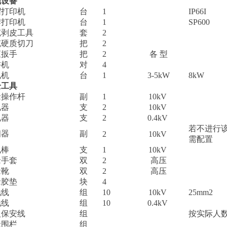
他设备
帽打印机
台
1
IP66I
牌打印机
台
1
SP600
缆剥皮工具
套
2
缆硬质切刀
把
2
矩扳手
把
2
各 型
讲机
对
4
电机
台
1
3-5kW
8kW
全工具
缘操作杆
副
1
10kV
电器
支
2
10kV
电器
支
2
0.4kV
若不进行
相器
副
2
10kV
需配置
电棒
支
1
10kV
缘手套
双
2
高压
缘靴
双
2
高压
缘胶垫
块
4
地线
组
10
10kV
25mm2
地线
组
10
0.4kV
人保安线
组
按实际人
缘围栏
组