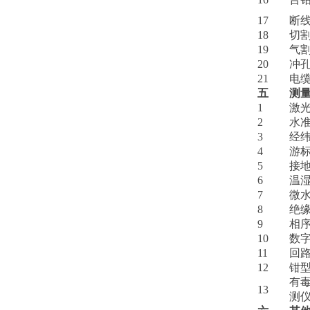
17
断
18
切
19
气
20
冲
21
电
五
测
1
激
2
水
3
经
4
游
5
接
6
温
7
微
8
绝
9
相
10
数
11
回
12
钳
有
13
测