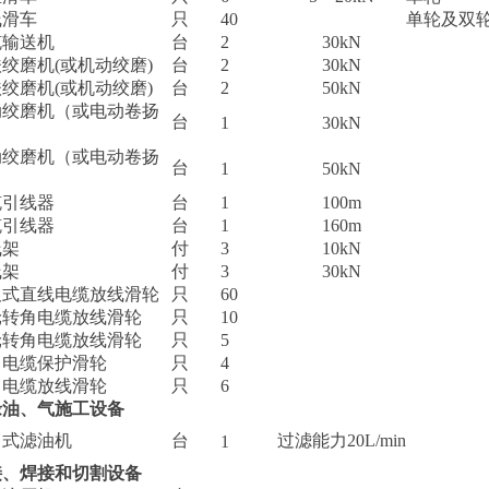
线滑车
只
40
单轮及双
缆输送机
台
2
30kN
绞磨机(或机动绞磨)
台
2
30kN
绞磨机(或机动绞磨)
台
2
50kN
动绞磨机（或电动卷扬
台
1
30kN
）
动绞磨机（或电动卷扬
台
1
50kN
）
缆引线器
台
1
100m
缆引线器
台
1
160m
线架
付
3
10kN
线架
付
3
30kN
板式直线电缆放线滑轮
只
60
轮转角电缆放线滑轮
只
10
轮转角电缆放线滑轮
只
5
口电缆保护滑轮
只
4
口电缆放线滑轮
只
6
缘油、气施工设备
力式滤油机
台
过滤能力20L/min
1
接、焊接和切割设备