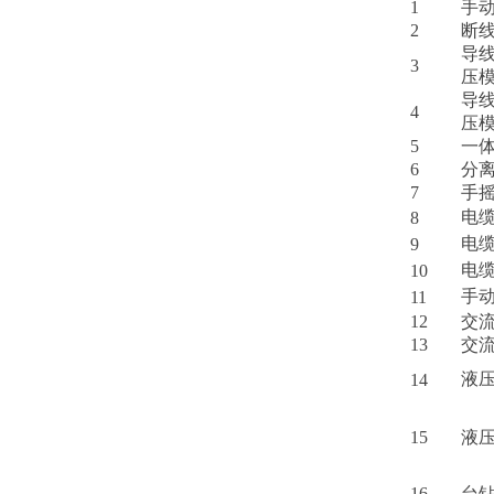
1
手
2
断
导
3
压模
导
4
压模
5
一
6
分
7
手
电
8
电
9
电
10
手
11
12
交
13
交
液
14
15
液
16
台