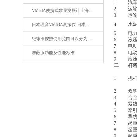
1
汽
2
运
VM63A便携式数显测振计上海徐吉电气
3
运
水泥
4
日本理音VM63A测振仪 日本理音VM63A测振仪*
5
电
绝缘漆按照使用范围可以分为哪几类
6
液
7
电
8
电
屏蔽服功能及性能标准
9
液
二
杆
1
抱
2
双
3
合
4
紧
5
牵
6
导
7
起
8
起
9
起