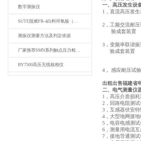
一、高压发生设
数字测振仪
1，直流高压发生
YTCZG
SUTE阻燃FR-4白料环氧板（薄）
2，工频交流耐压
验成套装置 Y
测振仪测量方法及判定依据
YD（J）
3，变频串联谐振试
厂家推荐SMN系列触点压力检测仪
验成套装置 
YTC850-
1A 30
BY7500高压无线核相仪
4， 感应耐压试验装置
150
出租出售福建省
二、电气测量仪
1，高压介质
2，回路电阻测
3，互感器伏安特
4，大型地网接地
5，电容电感
6，测量用电流互
7，接地导通