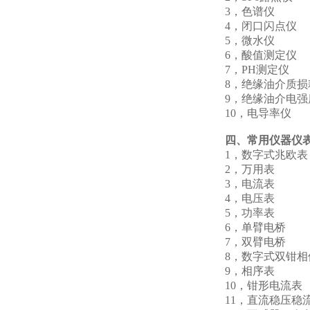
3，色谱仪 
4，闭口闪点
5，微水仪 Y
6，酸值测定
7，PH测定
8，绝缘油介质损
9，绝缘油介电强
10，电导率
四、常用仪器仪
1，数字式兆
2，万用表
3，电流
4，电压
5，功率
6，单臂电
7，双臂电
8，数字式双钳
9，相序表
10，钳形电
11，直流稳压稳