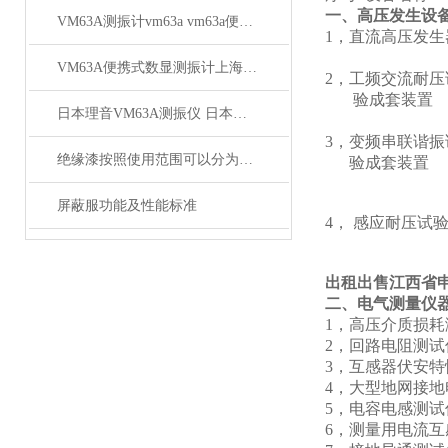
一、高压发生设
VM63A测振计vm63a vm63a便携式测振仪批发
1，直流高压发生
YTCZG
VM63A便携式数显测振计上海徐吉电气
2，工频交流耐压
验成套装置 Y
日本理音VM63A测振仪 日本理音VM63A测振仪*
YD（J）
3，变频串联谐振试
绝缘漆按照使用范围可以分为哪几类
验成套装置 
YTC850-
1A 30
屏蔽服功能及性能标准
4， 感应耐压试验装置
150
出租出售江西省
二、电气测量仪
1，高压介质
2，回路电阻测
3，互感器伏安特
4，大型地网接地
5，电容电感
6，测量用电流互