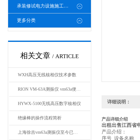
承装修试电力设施施工机具
更多分类
相关文章
/ ARTICLE
WXH高压无线核相仪技术参数
RION VM-63A测振仪 vm63a便携式测振仪*
详细说明：
HYWX-5100无线高压数字核相仪
绝缘棒的操作流程简析
产品详细介绍
出租出售江西省
产品介绍：
上海徐吉vm63a测振仪至今已销售300套
序号 设