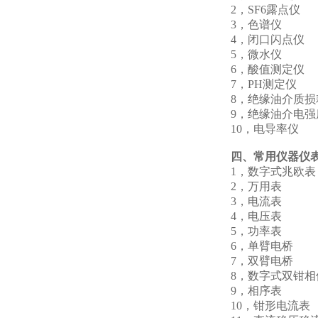
2，SF6露点仪
3，色谱仪 
4，闭口闪点
5，微水仪 Y
6，酸值测定
7，PH测定
8，绝缘油介质损
9，绝缘油介电强
10，电导率
四、常用仪器仪
1，数字式兆
2，万用表
3，电流
4，电压
5，功率
6，单臂电
7，双臂电
8，数字式双钳
9，相序表
10，钳形电