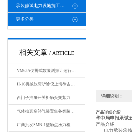
承装修试电力设施施工机具
更多分类
相关文章
/ ARTICLE
VM63A便携式数显测振计运行参数
H-10机械故障听诊仪上海徐吉大量供应
详细说明：
西门子抽屉开关柜触头夹紧力检测仪的性能分析
气体抽真空补气装置集各类装置于一身
产品详细介绍
华中局申报承试
产品介绍：
厂商批发SMN-1型触点压力检测仪
电力承装承修承