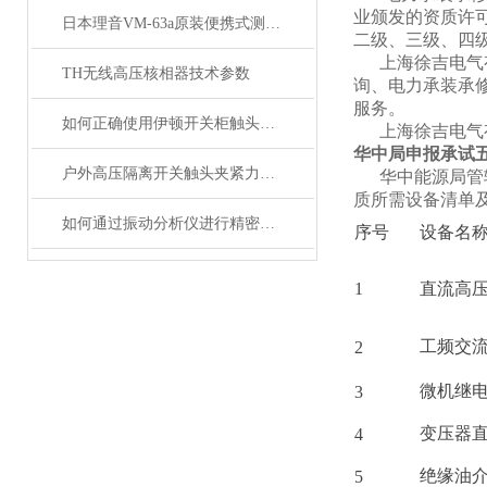
业颁发的资质许
日本理音VM-63a原装便携式测振仪 vm63a测振仪供应商
二级、三级、四
上海徐吉电气有
TH无线高压核相器技术参数
询、电力承装承
服务。
如何正确使用伊顿开关柜触头夹紧力检测仪？
上海徐吉电气有
华中局申报承试
户外高压隔离开关触头夹紧力测试仪的应用范围
华中能源局管
质所需设备清单
如何通过振动分析仪进行精密诊断
序号
设备名
1
直流高
工频交
2
微机继
3
变压器
4
绝缘油
5